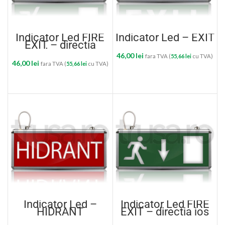
Indicator Led FIRE
Indicator Led – EXIT
EXIT – directia
dreapta
46,00
lei
fara TVA (
55,66
lei
cu TVA)
46,00
lei
fara TVA (
55,66
lei
cu TVA)
ADAUGĂ ÎN COȘ
ADAUGĂ ÎN COȘ
Indicator Led –
Indicator Led FIRE
HIDRANT
EXIT – directia jos