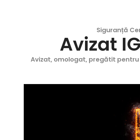
Siguranță Cer
Avizat I
Avizat, omologat, pregătit pentru