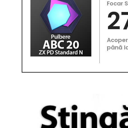
Focar S
2
Acoper
până l