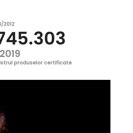
/2012
4745.303
.2019
gistrul produselor certificate