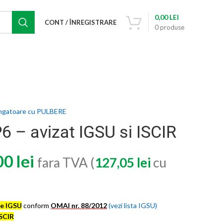
0,00
LEI
CONT / ÎNREGISTRARE
0
produse
ingatoare cu PULBERE
P6 – avizat IGSU si ISCIR
00
lei
fara TVA (
127,05
lei
cu
re IGSU
conform
OMAI nr. 88/2012
(vezi lista IGSU)
SCIR