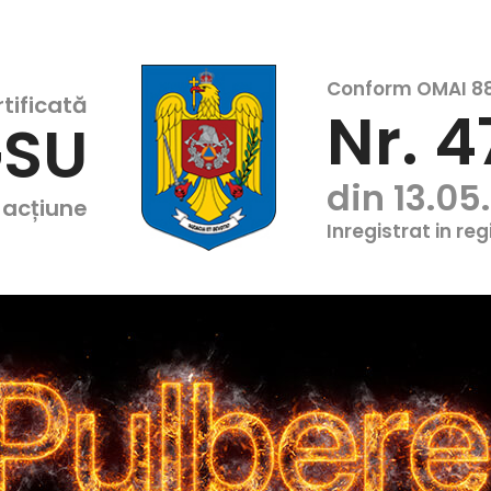
Conform OMAI 88
tificată
Nr. 
GSU
din 13.05
 acțiune
Inregistrat in re