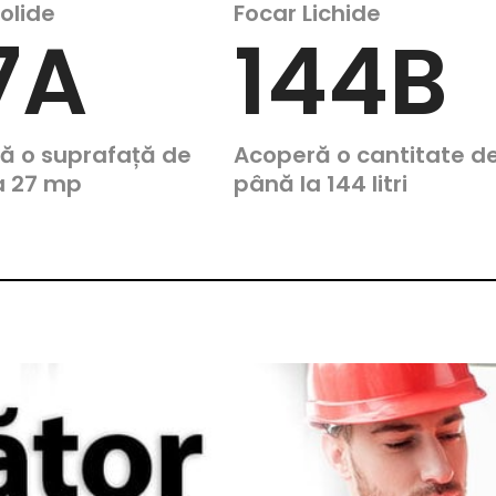
olide
Focar Lichide
7A
144B
ă o suprafață de
Acoperă o cantitate d
a 27 mp
până la 144 litri