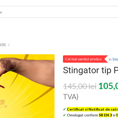
BERE
Cel mai vandut produs
in
St
Stingator tip 
105,
145,00
lei
TVA)
✔
Certificat si Notificat de cat
✔
Omologat conform
SR EN 3
si
I