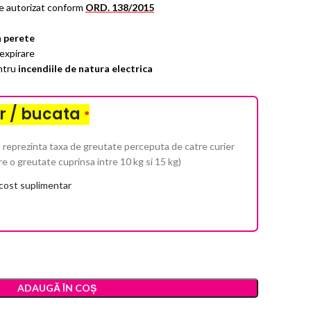
ce autorizat conform
ORD. 138/2015
n perete
expirare
ntru
incendiile de natura electrica
r / bucata
*
 reprezinta taxa de greutate perceputa de catre curier
re o greutate cuprinsa intre 10 kg si 15 kg)
 cost suplimentar
ADAUGĂ ÎN COȘ