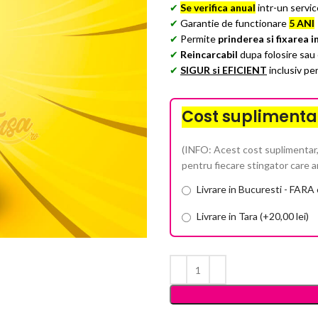
✔
Se verifica anual
intr-un servi
✔
Garantie de functionare
5 ANI
✔
Permite
prinderea si fixarea i
✔
Reincarcabil
dupa folosire sau 
✔
SIGUR si EFICIENT
inclusiv pe
Cost suplimenta
(INFO: Acest cost suplimentar,
pentru fiecare stingator care a
Livrare in Bucuresti - FARA
Livrare in Tara (+20,00 lei)