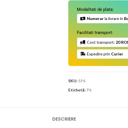
Modalitati de plata:
Numerar
la livrare in
Bu
Facilitati transport:
Cost transport:
20 RO
Expedire prin
Curier
SKU:
SP6
Etichetă:
P6
DESCRIERE