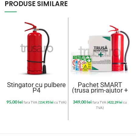
PRODUSE SIMILARE
Stingator cu pulbere
Pachet SMART
P4
(trusa prim-ajutor +
stingator P6 + set 34
autocolante +
95,00
lei
349,00
lei
fara TVA (
114,95
lei
cu TVA)
fara TVA (
422,29
lei
cu
suport stingator)
TVA)
ADAUGĂ ÎN COȘ
ADAUGĂ ÎN COȘ